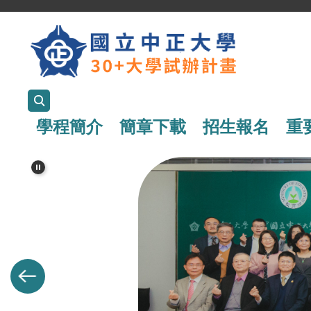
跳
到
主
要
內
學程簡介
簡章下載
招生報名
重
容
區