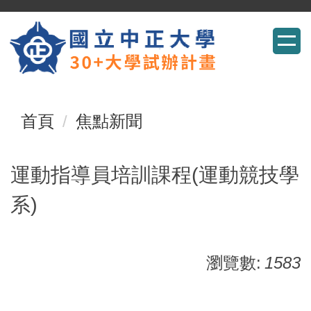
跳
到
主
要
首頁
焦點新聞
內
容
運動指導員培訓課程(運動競技學
區
系)
瀏覽數:
1583