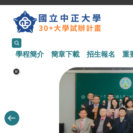
跳
到
主
要
內
學程簡介
簡章下載
招生報名
重
容
區