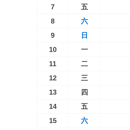
7
五
8
六
9
日
10
一
11
二
12
三
13
四
14
五
15
六