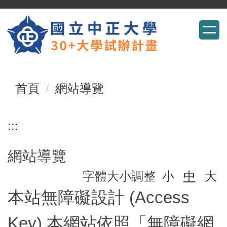
跳
到
主
要
首頁
網站導覽
內
容
:::
區
網站導覽
字體大小調整
小
中
大
本站無障礙設計 (Access
Key) 本網站依照「無障礙網