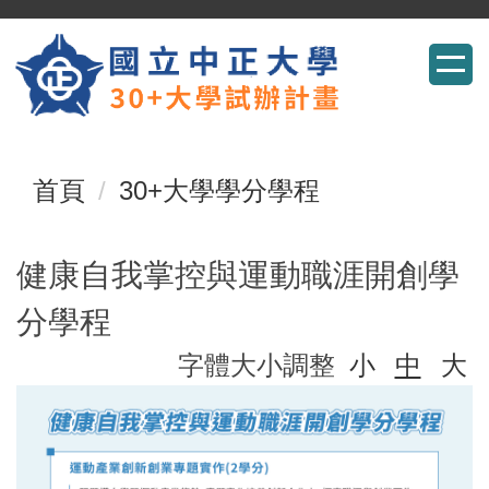
跳
到
主
要
首頁
30+大學學分學程
內
容
健康自我掌控與運動職涯開創學
區
分學程
字體大小調整
小
中
大