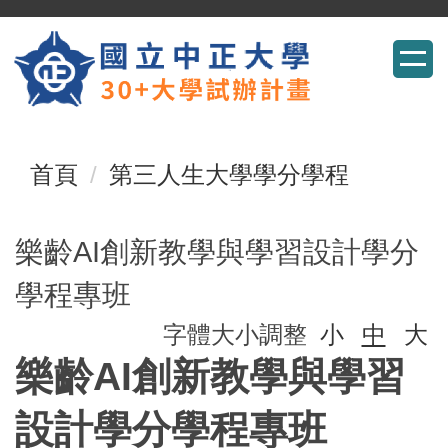
跳
到
主
要
首頁
第三人生大學學分學程
內
容
樂齡AI創新教學與學習設計學分
區
學程專班
字體大小調整
小
中
大
樂齡
AI
創新教學與學習
設計學分學程專班